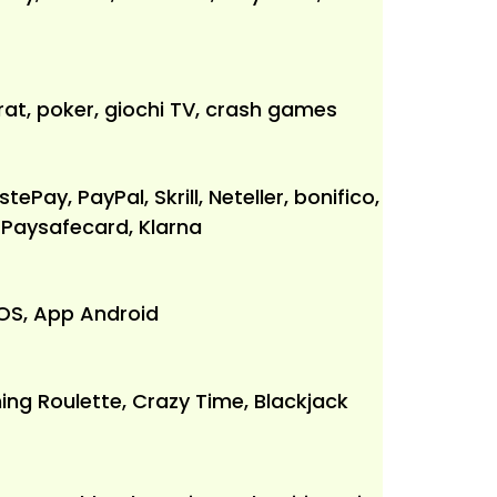
arat, poker, giochi TV, crash games
ePay, PayPal, Skrill, Neteller, bonifico,
, Paysafecard, Klarna
OS, App Android
ghtning Roulette, Crazy Time, Blackjack